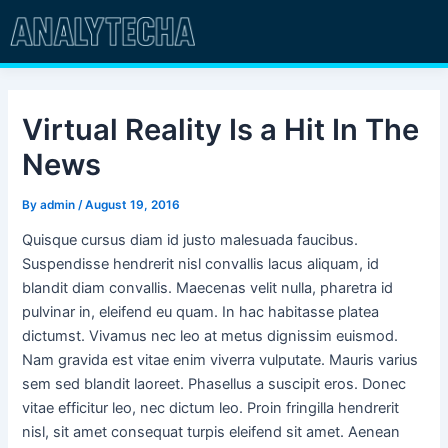
Skip
Post
to
navigation
content
Virtual Reality Is a Hit In The
News
By
admin
/
August 19, 2016
Quisque cursus diam id justo malesuada faucibus.
Suspendisse hendrerit nisl convallis lacus aliquam, id
blandit diam convallis. Maecenas velit nulla, pharetra id
pulvinar in, eleifend eu quam. In hac habitasse platea
dictumst. Vivamus nec leo at metus dignissim euismod.
Nam gravida est vitae enim viverra vulputate. Mauris varius
sem sed blandit laoreet. Phasellus a suscipit eros. Donec
vitae efficitur leo, nec dictum leo. Proin fringilla hendrerit
nisl, sit amet consequat turpis eleifend sit amet. Aenean